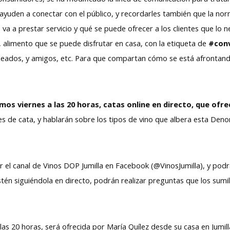
uden a conectar con el público, y recordarles también que la norma
va a prestar servicio y qué se puede ofrecer a los clientes que lo
o, alimento que se puede disfrutar en casa, con la etiqueta de
#con
leados, y amigos, etc. Para que compartan cómo se está afrontand
imos viernes a las 20 horas, catas online en directo, que ofr
nes de cata, y hablarán sobre los tipos de vino que albera esta Den
or el canal de Vinos DOP Jumilla en Facebook (@VinosJumilla), y pod
tén siguiéndola en directo, podrán realizar preguntas que los sumi
 las 20 horas, será ofrecida por María Quílez desde su casa en Jumil