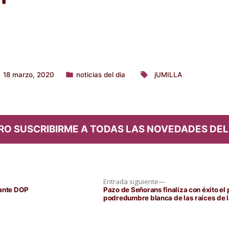
18 marzo, 2020
noticias del dia
jUMILLA
Publicado
Etiquetas:
en
RO SUSCRIBIRME A TODAS LAS NOVEDADES DEL
Entrada
Entrada siguiente
siguiente:
cante DOP
Pazo de Señorans finaliza con éxito el
podredumbre blanca de las raíces de l