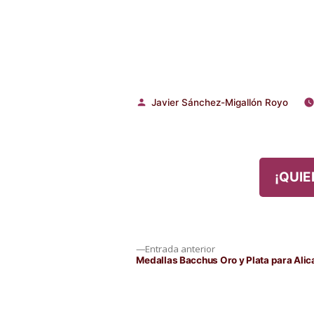
Javier Sánchez-Migallón Royo
Publicado
por
¡QUIE
Navegación
Entrada
Entrada anterior
anterior:
Medallas Bacchus Oro y Plata para Ali
de
entradas