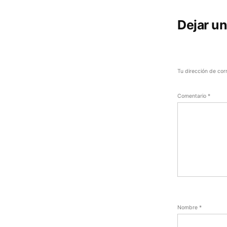
Dejar u
Tu dirección de cor
Comentario
*
Nombre
*