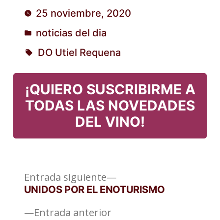
Publicado
25 noviembre, 2020
por
noticias del dia
Publicado
DO Utiel Requena
en
Etiquetas:
¡QUIERO SUSCRIBIRME A
TODAS LAS NOVEDADES
DEL VINO!
Entrada
Navegación
Entrada siguiente
siguiente:
UNIDOS POR EL ENOTURISMO
de
Entrada
Entrada anterior