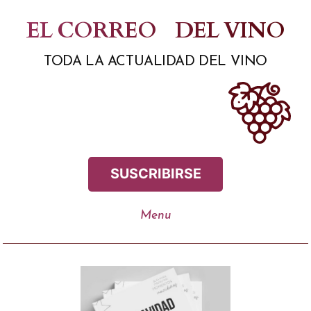
Saltar
EL CORREO
DEL VINO
al
TODA LA ACTUALIDAD DEL VINO
contenido
SUSCRIBIRSE