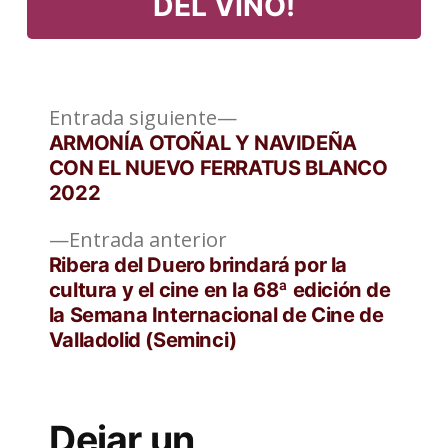
DEL VINO!
Entrada
Navegación
Entrada siguiente
siguiente:
ARMONÍA OTOÑAL Y NAVIDEÑA
de
CON EL NUEVO FERRATUS BLANCO
2022
entradas
Entrada
Entrada anterior
anterior:
Ribera del Duero brindará por la
cultura y el cine en la 68ª edición de
la Semana Internacional de Cine de
Valladolid (Seminci)
Dejar un