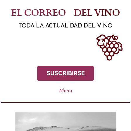
Saltar
EL CORREO
DEL VINO
al
TODA LA ACTUALIDAD DEL VINO
contenido
SUSCRIBIRSE