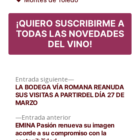
en
Etiquetas:
¡QUIERO SUSCRIBIRME A
TODAS LAS NOVEDADES
DEL VINO!
Entrada
Navegación
Entrada siguiente
siguiente:
LA BODEGA VÍA ROMANA REANUDA
de
SUS VISITAS A PARTIRDEL DÍA 27 DE
MARZO
entradas
Entrada
Entrada anterior
anterior:
EMINA Pasión renueva su imagen
acorde a su compromiso con la