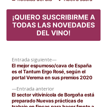
Publicado
Etiquetas:
en
¡QUIERO SUSCRIBIRME A
TODAS LAS NOVEDADES
DEL VINO!
Entrada
Navegación
Entrada siguiente
siguiente:
El mejor espumoso/cava de España
de
es el Tantum Ergo Rosé, según el
portal Verema en sus premios 2020
entradas
Entrada
Entrada anterior
anterior:
El sector vitivinícola de Borgoña está
preparado Nuevas prácticas de
trabajo en fincas para hacer frente a