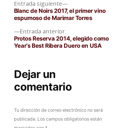
Entrada
Navegación
Entrada siguiente
siguiente:
Blanc de Noirs 2017, el primer vino
de
espumoso de Marimar Torres
entradas
Entrada
Entrada anterior
anterior:
Protos Reserva 2014, elegido como
Year’s Best Ribera Duero en USA
Dejar un
comentario
Tu dirección de correo electrónico no será
publicada.
Los campos obligatorios están
marcados con
*