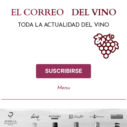
Saltar
EL CORREO
DEL VINO
al
TODA LA ACTUALIDAD DEL VINO
contenido
SUSCRIBIRSE