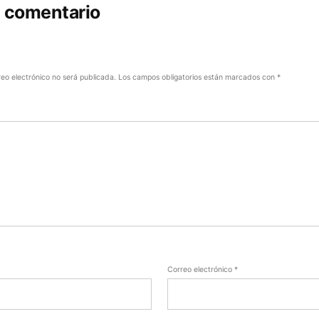
n comentario
reo electrónico no será publicada.
Los campos obligatorios están marcados con
*
Correo electrónico
*