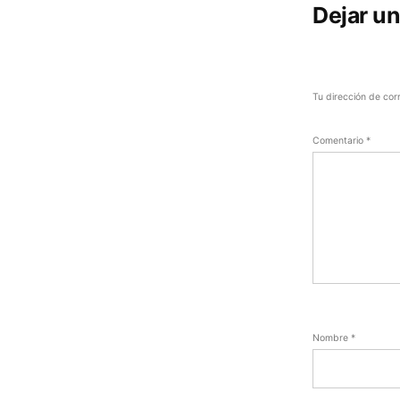
Dejar u
Tu dirección de cor
Comentario
*
Nombre
*