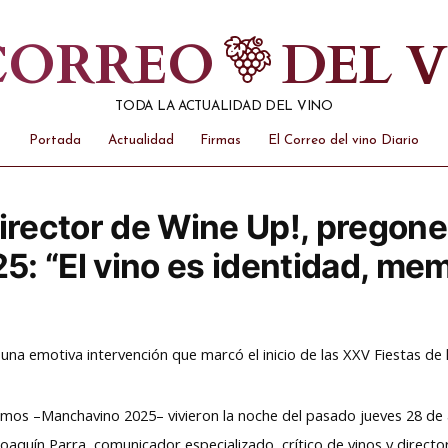
 CORREO
DEL 
TODA LA ACTUALIDAD DEL VINO
Portada
Actualidad
Firmas
El Correo del vino Diario
director de Wine Up!, pregone
: “El vino es identidad, mem
 una emotiva intervención que marcó el inicio de las XXV Fiestas d
llamos –Manchavino 2025– vivieron la noche del pasado jueves 28 
oaquín Parra, comunicador especializado, crítico de vinos y direct