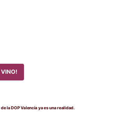
 VINO!
da
nte:
 de la DOP Valencia ya es una realidad.