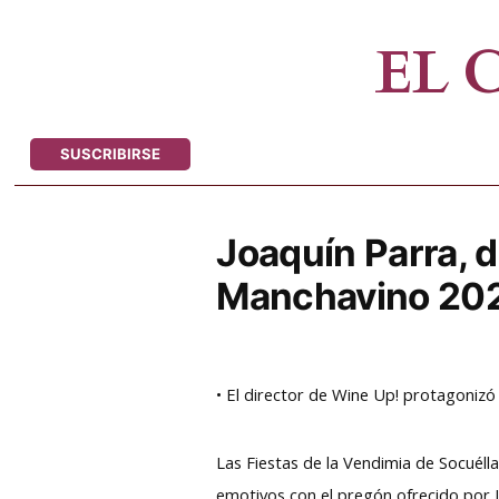
Saltar
al
EL
contenido
SUSCRIBIRSE
Joaquín Parra, 
Manchavino 2025
• El director de Wine Up! protagonizó
Las Fiestas de la Vendimia de Socué
emotivos con el pregón ofrecido por J