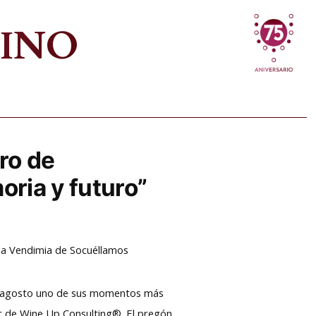
VINO
ro de
oria y futuro”
e la Vendimia de Socuéllamos
de agosto uno de sus momentos más
or de Wine Up Consulting®. El pregón,