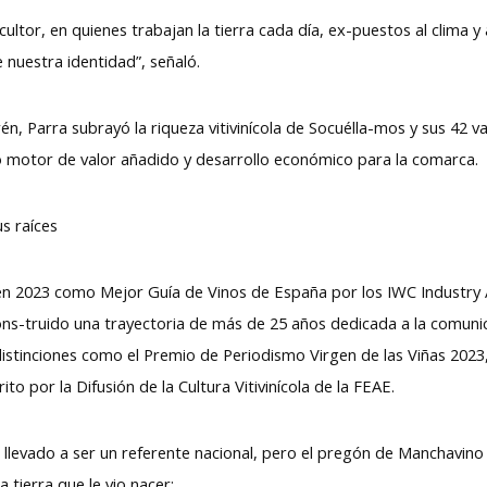
icultor, en quienes trabajan la tierra cada día, ex-puestos al clima y
 nuestra identidad”, señaló.
én, Parra subrayó la riqueza vitivinícola de Socuélla-mos y sus 42 v
mo motor de valor añadido y desarrollo económico para la comarca.
us raíces
en 2023 como Mejor Guía de Vinos de España por los IWC Industry 
ons-truido una trayectoria de más de 25 años dedicada a la comunica
 distinciones como el Premio de Periodismo Virgen de las Viñas 2023
to por la Difusión de la Cultura Vitivinícola de la FEAE.
n llevado a ser un referente nacional, pero el pregón de Manchavin
 tierra que le vio nacer: