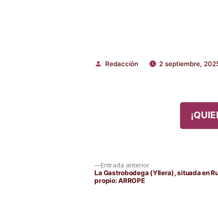
Redacción
2 septiembre, 202
Publicado
por
¡QUIE
Navegación
Entrada
Entrada anterior
anterior:
La Gastrobodega (Yllera), situada en R
propio: ARROPE
de
entradas