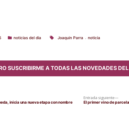
5
noticias del dia
Joaquin Parra
noticia
,
Publicado
Etiquetas:
en
RO SUSCRIBIRME A TODAS LAS NOVEDADES DEL
Entra
Entrada siguiente
siguie
ueda, inicia una nueva etapa con nombre
El primer vino de parcela