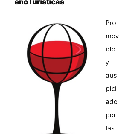
enoTurísticas
Pro
mov
ido
y
aus
pici
ado
por
las