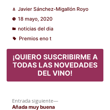
Javier Sánchez-Migallón Royo
Publicado
18 mayo, 2020
por
noticias del dia
Publicado
Premios eno t
en
Etiquetas:
¡QUIERO SUSCRIBIRME A
TODAS LAS NOVEDADES
DEL VINO!
Entrada
Navegación
Entrada siguiente
siguiente:
Añada muy buena