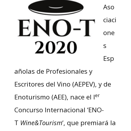
Aso
ciaci
one
s
Esp
añolas de Profesionales y
Escritores del Vino (AEPEV), y de
er
Enoturismo (AEE), nace el I
Concurso Internacional ‘ENO-
T
Wine&Tourism
‘, que premiará la