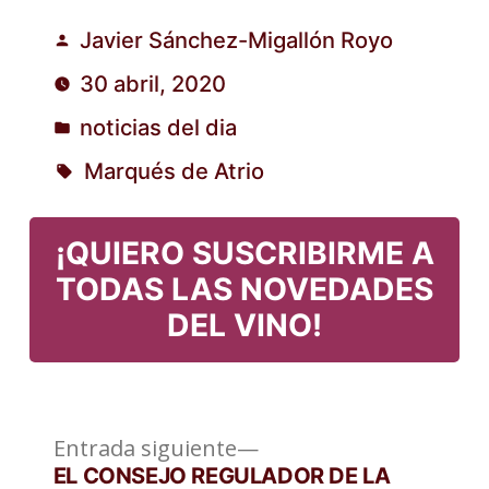
Javier Sánchez-Migallón Royo
Publicado
30 abril, 2020
por
noticias del dia
Publicado
Marqués de Atrio
en
Etiquetas:
¡QUIERO SUSCRIBIRME A
TODAS LAS NOVEDADES
DEL VINO!
Entrada
Navegación
Entrada siguiente
siguiente:
EL CONSEJO REGULADOR DE LA