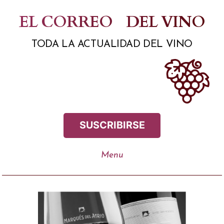
Saltar
EL CORREO
DEL VINO
al
TODA LA ACTUALIDAD DEL VINO
contenido
SUSCRIBIRSE