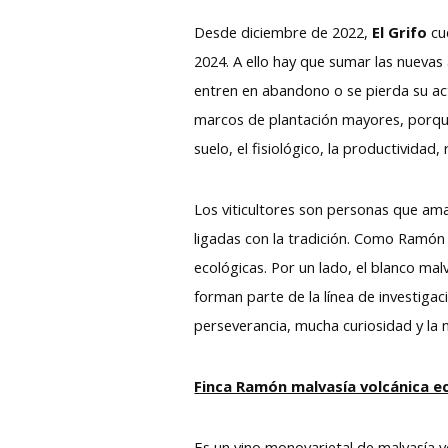
Desde diciembre de 2022,
El Grifo
cue
2024. A ello hay que sumar las nuevas
entren en abandono o se pierda su act
marcos de plantación mayores, porque 
suelo, el fisiológico, la productivida
Los viticultores son personas que ama
ligadas con la tradición. Como Ramón
ecológicas. Por un lado, el blanco mal
forman parte de la línea de investiga
perseverancia, mucha curiosidad y la 
Finca Ramón malvasía volcánica e
Es un vino monovarietal de malvasía vo