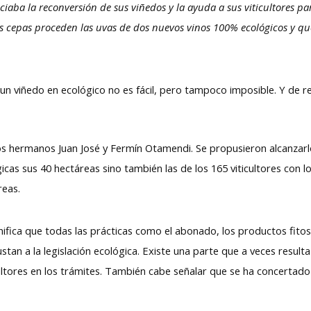
aba la reconversión de sus viñedos y la ayuda a sus viticultores pa
 cepas proceden las uvas de dos nuevos vinos 100% ecológicos y qu
un viñedo en ecológico no es fácil, pero tampoco imposible. Y de r
los hermanos Juan José y Fermín Otamendi. Se propusieron alcanzar
cas sus 40 hectáreas sino también las de los 165 viticultores con lo
reas.
nifica que todas las prácticas como el abonado, los productos fitosa
ustan a la legislación ecológica. Existe una parte que a veces result
ultores en los trámites. También cabe señalar que se ha concertado