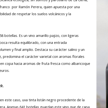
ie franco por Ramón Perera, quien apuesta por una
ibilidad de respetar los suelos volcánicos y la
8 botellas. Es un vino amarillo pajizo, con ligeras
boca resulta equilibrado, con una entrada
umen y final amplio. Destaca su carácter salino y un
z, predomina el carácter varietal con aromas florales
 en copa hacia aromas de fruta fresca como albaricoque
 euros.
co
 en este caso, uva tinta listán negro procedente de la
ra. Apenas 641 botellas guardan este vino que de capa