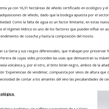
nta ya con 16,31 hectáreas de viñedo certificado en ecológico y el 
 adquisiciones de viñedo, dado que la bodega apuesta por el secto
ividad. Como la falta de agua es un factor limitante, en estas nue
el régimen hídrico es uno de los factores que pueden influir en a
d, rendimiento de cosecha y hasta la composición del mosto.
n La Geria y sus rasgos diferenciales, que trabajan por preservar f
 Perera de cuyas vides proceden las uvas que demuestran su máxim
vasía volcánica y, por el otro, el tinto listán negro, ambos de la a
ción ‘Experiencias de vendimia’, compuesta por vinos de altura qu
necesidad de contar a los amantes del vino las peculiaridades de ci
cológico
lcánica ecológica, sin sulfitos y parcelario de La Geria,