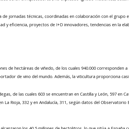
de jornadas técnicas, coordinadas en colaboración con el grupo edi
dad y eficiencia, proyectos de I+D innovadores, tendencias en la elab
nes de hectáreas de viñedo, de los cuales 940.000 corresponden a E
ortador de vino del mundo. Además, la viticultura proporciona casi
as, de las cuales 603 se encuentran en Castilla y León, 597 en Cata
en La Rioja, 332 y en Andalucía, 311, según datos del Observatorio
 alcanzaron los 40,5 millones de hectolitros, lo que sitúa a España