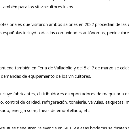
también para los vitivinicultores lusos.
ofesionales que visitaron ambos salones en 2022 procedían de las di
s españolas incluyó todas las comunidades autónomas, peninsulares
antiene también en Feria de Valladolid y del 5 al 7 de marzo se cele
s demandas de equipamiento de los vinicultores.
 incluye fabricantes, distribuidores e importadores de maquinaria d
 control de calidad, refrigeración, tonelería, válvulas, etiquetas, 
ado, energía solar, líneas de embotellado, etc.
ortugués tiene gran relevancia en SIEB y a esas bodegas se dirigen 