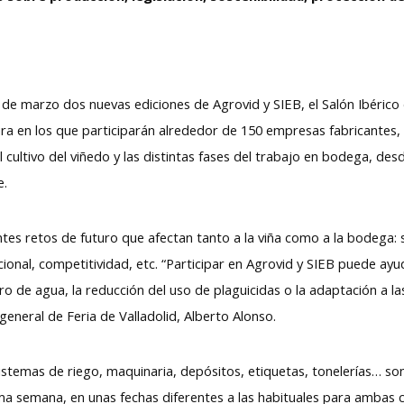
l 7 de marzo dos nuevas ediciones de Agrovid y SIEB, el Salón Ibér
tura en los que participarán alrededor de 150 empresas fabricantes,
 cultivo del viñedo y las distintas fases del trabajo en bodega, desd
e.
tantes retos de futuro que afectan tanto a la viña como a la bodega: 
ional, competitividad, etc. “Participar en Agrovid y SIEB puede ayuda
o de agua, la reducción del uso de plaguicidas o la adaptación a 
eneral de Feria de Valladolid, Alberto Alonso.
 sistemas de riego, maquinaria, depósitos, etiquetas, tonelerías… s
a semana, en unas fechas diferentes a las habituales para ambas ci