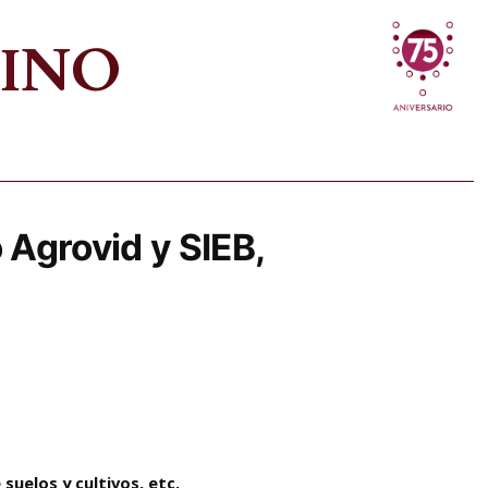
VINO
o Agrovid y SIEB,
suelos y cultivos, etc.