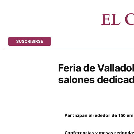
Saltar
al
EL
contenido
SUSCRIBIRSE
Feria de Vallado
salones dedicado
Participan alrededor de 150 em
Conferencias y mesas redondas s