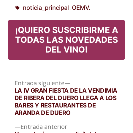
Publicado
noticia_principal
OEMV.
,
en
Etiquetas:
¡QUIERO SUSCRIBIRME A
TODAS LAS NOVEDADES
DEL VINO!
Entrada
Navegación
Entrada siguiente
siguiente:
LA IV GRAN FIESTA DE LA VENDIMIA
de
DE RIBERA DEL DUERO LLEGA A LOS
BARES Y RESTAURANTES DE
entradas
ARANDA DE DUERO
Entrada
Entrada anterior