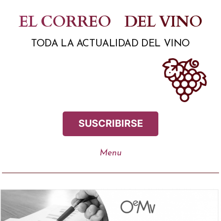
Saltar
EL CORREO
DEL VINO
al
TODA LA ACTUALIDAD DEL VINO
contenido
SUSCRIBIRSE