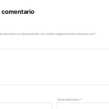
n comentario
reo electrónico no será publicada.
Los campos obligatorios están marcados con
*
Correo electrónico
*