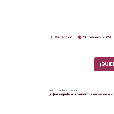
Redacción
26 febrero, 2024
Publicado
por
¡QUIE
Navegación
Entrada
Entrada anterior
anterior:
¿Qué significa la vendimia en verde en
de
entradas