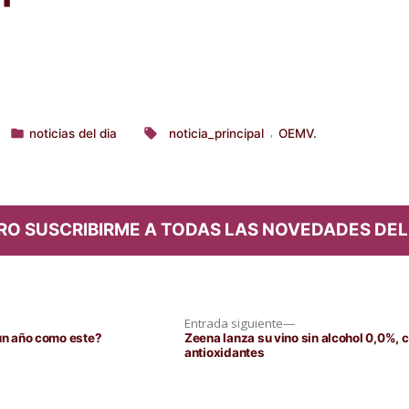
noticias del dia
noticia_principal
OEMV.
,
Publicado
Etiquetas:
en
RO SUSCRIBIRME A TODAS LAS NOVEDADES DEL
Entrada
Entrada siguiente
siguiente:
 un año como este?
Zeena lanza su vino sin alcohol 0,0%,
antioxidantes