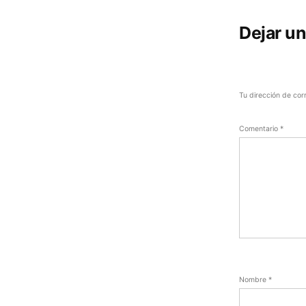
Dejar u
Tu dirección de cor
Comentario
*
Nombre
*