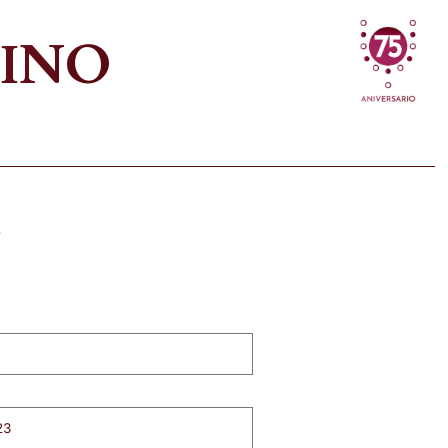
VINO
3
23