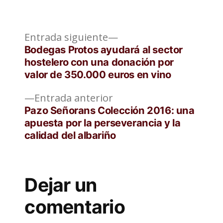
Entrada
Navegación
Entrada siguiente
siguiente:
Bodegas Protos ayudará al sector
de
hostelero con una donación por
valor de 350.000 euros en vino
entradas
Entrada
Entrada anterior
anterior:
Pazo Señorans Colección 2016: una
apuesta por la perseverancia y la
calidad del albariño
Dejar un
comentario