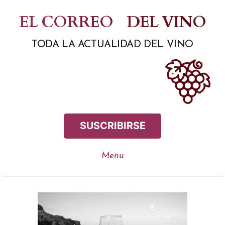
Saltar
EL CORREO
DEL VINO
al
TODA LA ACTUALIDAD DEL VINO
contenido
SUSCRIBIRSE