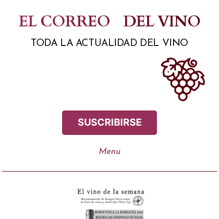
Saltar
EL CORREO
DEL VINO
al
TODA LA ACTUALIDAD DEL VINO
contenido
SUSCRIBIRSE