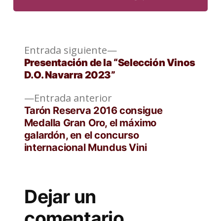
Entrada
Navegación
Entrada siguiente
siguiente:
Presentación de la “Selección Vinos
de
D.O. Navarra 2023”
entradas
Entrada
Entrada anterior
anterior:
Tarón Reserva 2016 consigue
Medalla Gran Oro, el máximo
galardón, en el concurso
internacional Mundus Vini
Dejar un
comentario