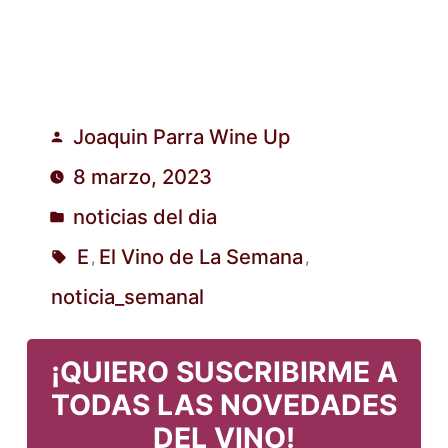
Joaquin Parra Wine Up
Publicado
8 marzo, 2023
por
noticias del dia
Publicado
E
El Vino de La Semana
,
,
en
Etiquetas:
noticia_semanal
¡QUIERO SUSCRIBIRME A
TODAS LAS NOVEDADES
DEL VINO!