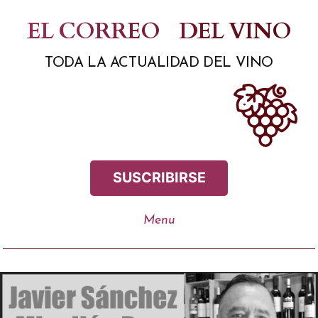
Saltar
EL CORREO
DEL VINO
al
TODA LA ACTUALIDAD DEL VINO
contenido
SUSCRIBIRSE