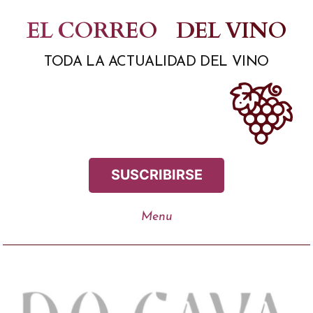
Saltar
EL CORREO
DEL VINO
al
TODA LA ACTUALIDAD DEL VINO
contenido
SUSCRIBIRSE