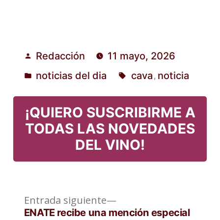
Redacción
11 mayo, 2026
Publicado
noticias del dia
cava
noticia
,
por
Publicado
Etiquetas:
en
¡QUIERO SUSCRIBIRME A
TODAS LAS NOVEDADES
DEL VINO!
Entrada
Navegación
Entrada siguiente
siguiente:
ENATE recibe una mención especial