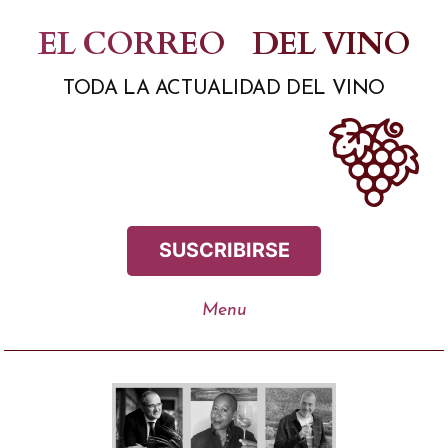
Saltar
EL CORREO
DEL VINO
al
TODA LA ACTUALIDAD DEL VINO
contenido
SUSCRIBIRSE