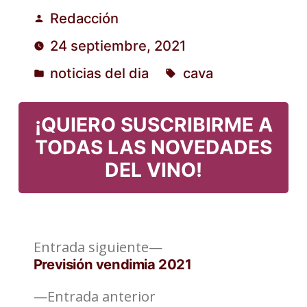
Redacción
Publicado
24 septiembre, 2021
por
noticias del dia
cava
Publicado
Etiquetas:
en
¡QUIERO SUSCRIBIRME A
TODAS LAS NOVEDADES
DEL VINO!
Entrada
Navegación
Entrada siguiente
siguiente:
Previsión vendimia 2021
de
Entrada
Entrada anterior