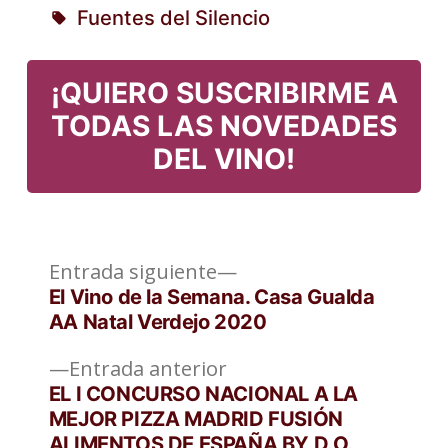
Fuentes del Silencio
en
Etiquetas:
¡QUIERO SUSCRIBIRME A
TODAS LAS NOVEDADES
DEL VINO!
Entrada
Navegación
Entrada siguiente
siguiente:
El Vino de la Semana. Casa Gualda
de
AA Natal Verdejo 2020
entradas
Entrada
Entrada anterior
anterior:
EL I CONCURSO NACIONAL A LA
MEJOR PIZZA MADRID FUSIÓN
ALIMENTOS DE ESPAÑA BY D.O.