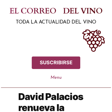
Saltar
EL CORREO
DEL VINO
al
TODA LA ACTUALIDAD DEL VINO
contenido
SUSCRIBIRSE
David Palacios
renueva la