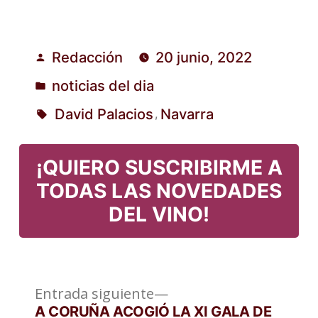
Redacción
20 junio, 2022
Publicado
noticias del dia
por
Publicado
David Palacios
Navarra
,
en
Etiquetas:
¡QUIERO SUSCRIBIRME A
TODAS LAS NOVEDADES
DEL VINO!
Entrada
Navegación
Entrada siguiente
siguiente:
A CORUÑA ACOGIÓ LA XI GALA DE