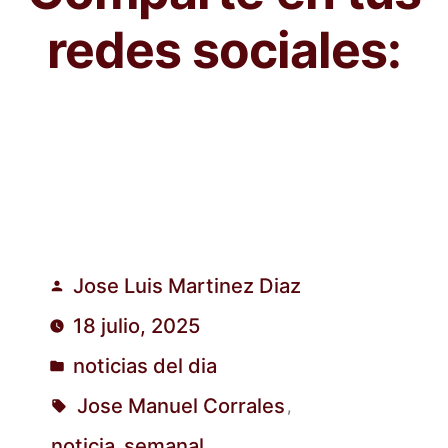
redes sociales:
Jose Luis Martinez Diaz
Publicado
18 julio, 2025
por
noticias del dia
Publicado
Jose Manuel Corrales
,
en
Etiquetas:
noticia_semanal