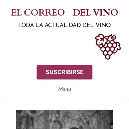
Saltar
EL CORREO
DEL VINO
al
TODA LA ACTUALIDAD DEL VINO
contenido
SUSCRIBIRSE