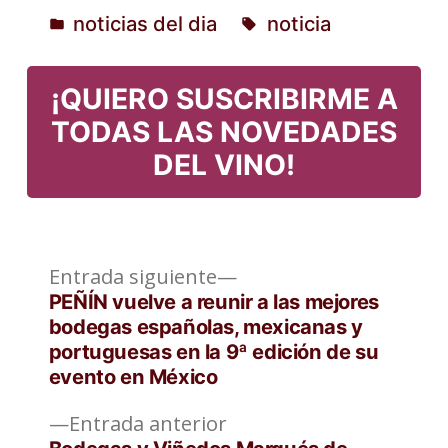
noticias del dia
noticia
por
Publicado
Etiquetas:
en
¡QUIERO SUSCRIBIRME A
TODAS LAS NOVEDADES
DEL VINO!
Entrada
Navegación
Entrada siguiente
siguiente:
PEÑÍN vuelve a reunir a las mejores
de
bodegas españolas, mexicanas y
portuguesas en la 9ª edición de su
entradas
evento en México
Entrada
Entrada anterior
anterior: