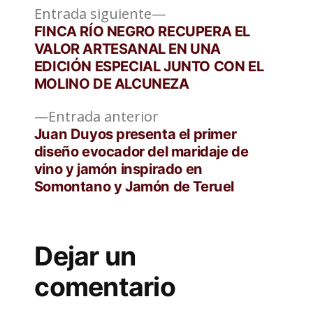
Entrada
Navegación
Entrada siguiente
siguiente:
FINCA RÍO NEGRO RECUPERA EL
de
VALOR ARTESANAL EN UNA
EDICIÓN ESPECIAL JUNTO CON EL
entradas
MOLINO DE ALCUNEZA
Entrada
Entrada anterior
anterior:
Juan Duyos presenta el primer
diseño evocador del maridaje de
vino y jamón inspirado en
Somontano y Jamón de Teruel
Dejar un
comentario