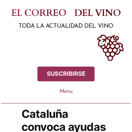
Saltar
EL CORREO
DEL VINO
al
TODA LA ACTUALIDAD DEL VINO
contenido
SUSCRIBIRSE
Cataluña
convoca ayudas