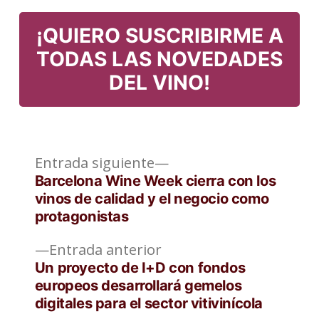
en
¡QUIERO SUSCRIBIRME A
TODAS LAS NOVEDADES
DEL VINO!
Entrada
Navegación
Entrada siguiente
siguiente:
Barcelona Wine Week cierra con los
de
vinos de calidad y el negocio como
protagonistas
entradas
Entrada
Entrada anterior
anterior:
Un proyecto de I+D con fondos
europeos desarrollará gemelos
digitales para el sector vitivinícola