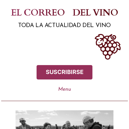
Saltar
EL CORREO
DEL VINO
al
TODA LA ACTUALIDAD DEL VINO
contenido
SUSCRIBIRSE