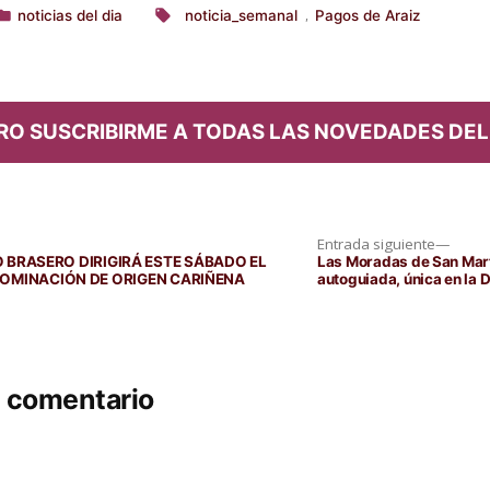
noticias del dia
noticia_semanal
Pagos de Araiz
,
ublicado
Etiquetas:
n
RO SUSCRIBIRME A TODAS LAS NOVEDADES DEL
Entra
Entrada siguiente
siguie
BRASERO DIRIGIRÁ ESTE SÁBADO EL
Las Moradas de San Mart
DENOMINACIÓN DE ORIGEN CARIÑENA
autoguiada, única en la 
n comentario