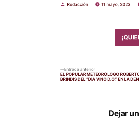
Redacción
11 mayo, 2023
Publicado
P
por
e
¡QUIE
Navegación
Entrada
Entrada anterior
anterior:
EL POPULAR METEORÓLOGO ROBERTO 
BRINDIS DEL “DÍA VINO D.O.” EN LA 
de
entradas
Dejar u