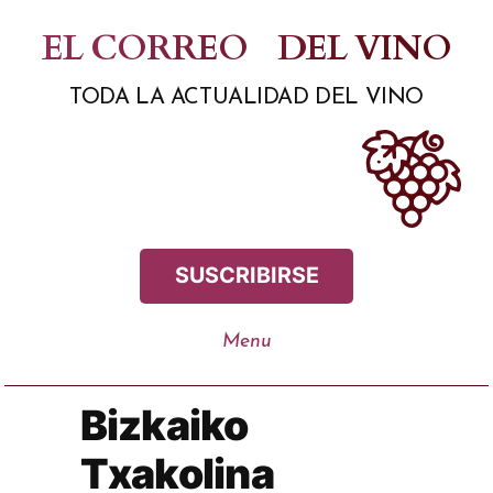
Saltar
EL CORREO
DEL VINO
al
TODA LA ACTUALIDAD DEL VINO
contenido
SUSCRIBIRSE
Bizkaiko
Txakolina