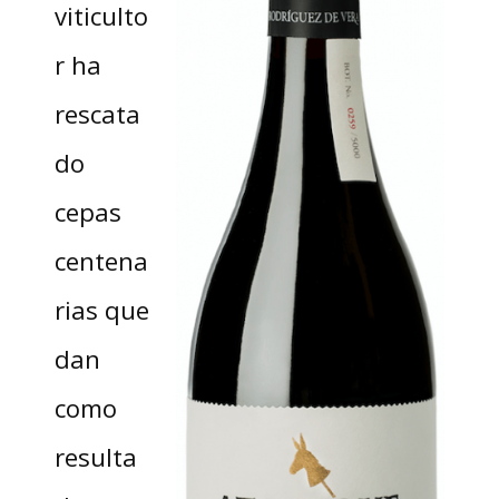
viticulto
r ha
rescata
do
cepas
centena
rias que
dan
como
resulta