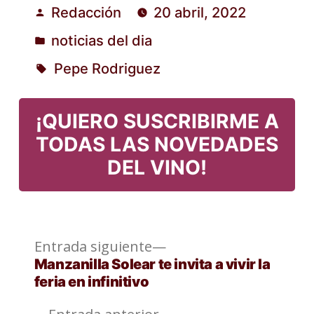
Redacción
20 abril, 2022
Publicado
noticias del dia
por
Publicado
Pepe Rodriguez
en
Etiquetas:
¡QUIERO SUSCRIBIRME A
TODAS LAS NOVEDADES
DEL VINO!
Entrada
Navegación
Entrada siguiente
siguiente:
Manzanilla Solear te invita a vivir la
de
feria en infinitivo
entradas
Entrada
Entrada anterior