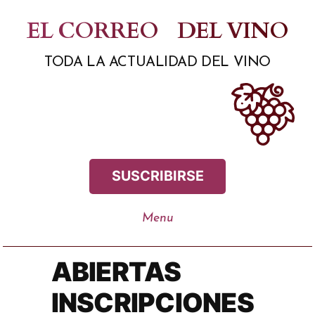
Saltar
EL CORREO
DEL VINO
al
TODA LA ACTUALIDAD DEL VINO
contenido
SUSCRIBIRSE
ABIERTAS
INSCRIPCIONES