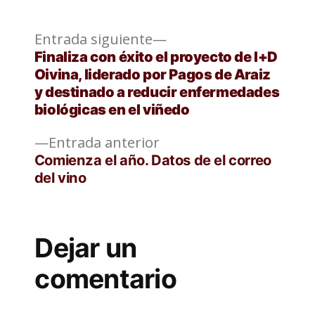
Entrada
Navegación
Entrada siguiente
siguiente:
Finaliza con éxito el proyecto de I+D
de
Oivina, liderado por Pagos de Araiz
y destinado a reducir enfermedades
entradas
biológicas en el viñedo
Entrada
Entrada anterior
anterior:
Comienza el año. Datos de el correo
del vino
Dejar un
comentario