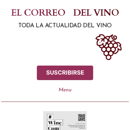
Saltar
EL CORREO
DEL VINO
al
TODA LA ACTUALIDAD DEL VINO
contenido
SUSCRIBIRSE