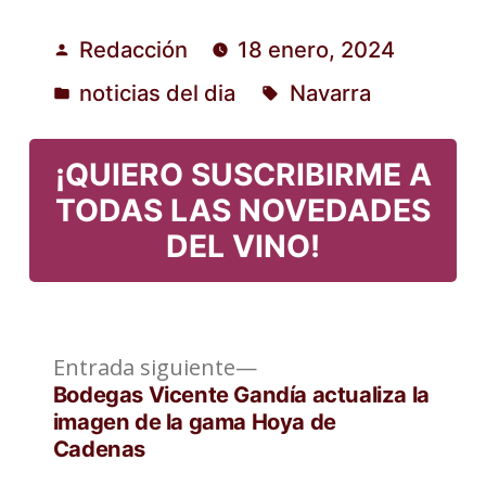
Redacción
18 enero, 2024
Publicado
noticias del dia
Navarra
por
Publicado
Etiquetas:
en
¡QUIERO SUSCRIBIRME A
TODAS LAS NOVEDADES
DEL VINO!
Entrada
Navegación
Entrada siguiente
siguiente:
Bodegas Vicente Gandía actualiza la
de
imagen de la gama Hoya de
Cadenas
entradas