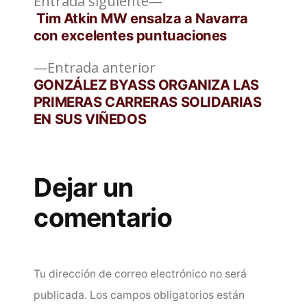
Entrada
Navegación
Entrada siguiente
siguiente:
Tim Atkin MW ensalza a Navarra
de
con excelentes puntuaciones
entradas
Entrada
Entrada anterior
anterior:
GONZÁLEZ BYASS ORGANIZA LAS
PRIMERAS CARRERAS SOLIDARIAS
EN SUS VIÑEDOS
Dejar un
comentario
Tu dirección de correo electrónico no será
publicada.
Los campos obligatorios están