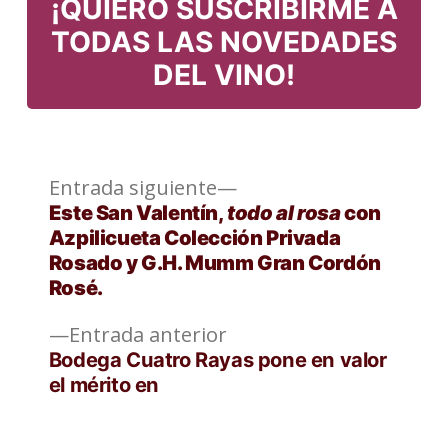
¡QUIERO SUSCRIBIRME A
TODAS LAS NOVEDADES
DEL VINO!
Entrada
Navegación
Entrada siguiente
siguiente:
Este San Valentín,
todo al rosa
con
de
Azpilicueta Colección Privada
Rosado y G.H. Mumm Gran Cordón
entradas
Rosé.
Entrada
Entrada anterior
anterior:
Bodega Cuatro Rayas pone en valor
el mérito en