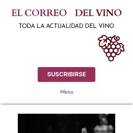
Saltar
EL CORREO
DEL VINO
al
TODA LA ACTUALIDAD DEL VINO
contenido
SUSCRIBIRSE