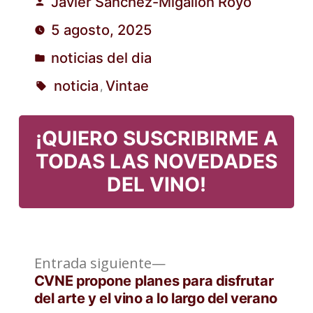
Javier Sánchez-Migallón Royo
Publicado
5 agosto, 2025
por
noticias del dia
Publicado
noticia
Vintae
,
en
Etiquetas:
¡QUIERO SUSCRIBIRME A
TODAS LAS NOVEDADES
DEL VINO!
Entrada
Navegación
Entrada siguiente
siguiente:
CVNE propone planes para disfrutar
de
del arte y el vino a lo largo del verano