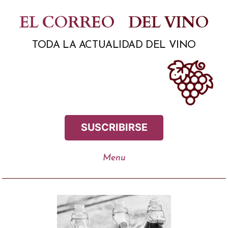
Saltar
EL CORREO
DEL VINO
al
TODA LA ACTUALIDAD DEL VINO
contenido
SUSCRIBIRSE