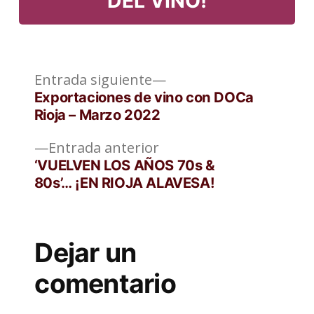
DEL VINO!
Entrada
Navegación
Entrada siguiente
siguiente:
Exportaciones de vino con DOCa
de
Rioja – Marzo 2022
entradas
Entrada
Entrada anterior
anterior:
‘VUELVEN LOS AÑOS 70s &
80s’… ¡EN RIOJA ALAVESA!
Dejar un
comentario