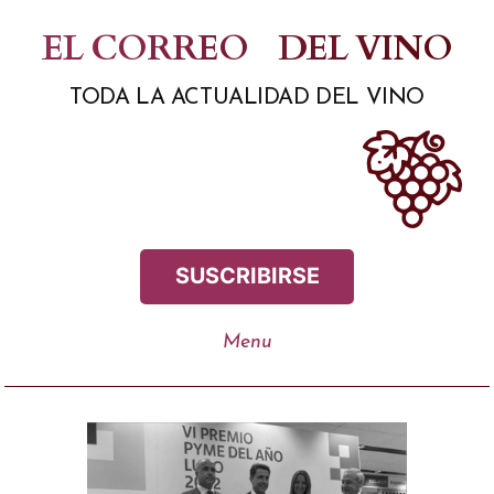
Saltar
EL CORREO
DEL VINO
al
TODA LA ACTUALIDAD DEL VINO
contenido
SUSCRIBIRSE