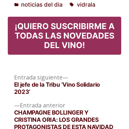
noticias del dia
vidrala
Publicado
Etiquetas:
en
¡QUIERO SUSCRIBIRME A
TODAS LAS NOVEDADES
DEL VINO!
Entrada
Navegación
Entrada siguiente
siguiente:
El jefe de la Tribu ‘Vino Solidario
de
2023’
entradas
Entrada
Entrada anterior
anterior:
CHAMPAGNE BOLLINGER Y
CRISTINA ORIA: LOS GRANDES
PROTAGONISTAS DE ESTA NAVIDAD