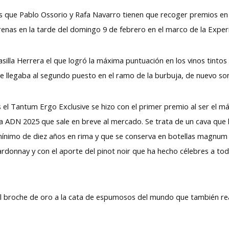
os que Pablo Ossorio y Rafa Navarro tienen que recoger premios e
Arenas en la tarde del domingo 9 de febrero en el marco de la Exper
asilla Herrera el que logró la máxima puntuación en los vinos tintos
ge llegaba al segundo puesto en el ramo de la burbuja, de nuevo s
el Tantum Ergo Exclusive se hizo con el primer premio al ser el m
a ADN 2025 que sale en breve al mercado. Se trata de un cava que h
ínimo de diez años en rima y que se conserva en botellas magnum pa
rdonnay y con el aporte del pinot noir que ha hecho célebres a to
 broche de oro a la cata de espumosos del mundo que también rea