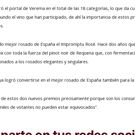
ó el portal de Verema en el total de las 18 categorías, lo que da c
mundo el vino que han participado, de ahí la importancia de estos p
os.
ndo mejor rosado de España el Impromptu Rosé. Hace dos años qu
a con toda la fuerza del pinot noir de Requena que, con fermentac
icionados a los rosados elegantes y singulares.
a logró convertirse en el mejor rosado de España también para la 
e estos dos nuevos premios precisamente porque son los consumid
 miles de votantes no pueden estar equivocados”.
arte en tus redes soci