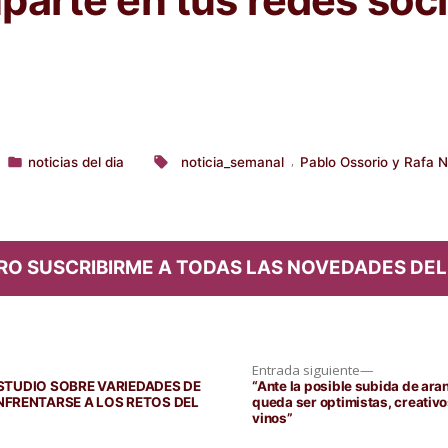
noticias del dia
noticia_semanal
Pablo Ossorio y Rafa 
,
Publicado
Etiquetas:
en
RO SUSCRIBIRME A TODAS LAS NOVEDADES DEL
Entrada
Entrada siguiente
siguiente:
 ESTUDIO SOBRE VARIEDADES DE
“Ante la posible subida de ara
NFRENTARSE A LOS RETOS DEL
queda ser optimistas, creativo
vinos”