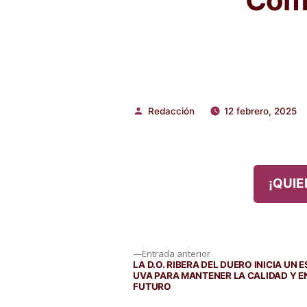
Redacción
12 febrero, 2025
Publicado
por
¡QUIE
Navegación
Entrada
Entrada anterior
anterior:
LA D.O. RIBERA DEL DUERO INICIA UN
UVA PARA MANTENER LA CALIDAD Y E
de
FUTURO