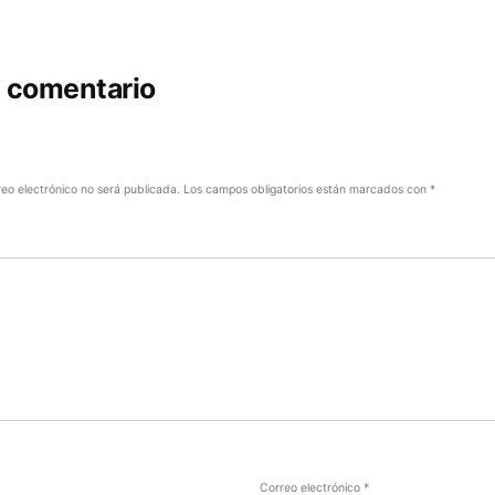
n comentario
reo electrónico no será publicada.
Los campos obligatorios están marcados con
*
Correo electrónico
*