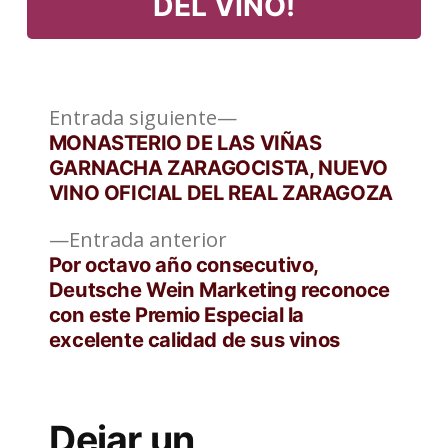
DEL VINO!
Entrada
Navegación
Entrada siguiente
siguiente:
MONASTERIO DE LAS VIÑAS
de
GARNACHA ZARAGOCISTA, NUEVO
VINO OFICIAL DEL REAL ZARAGOZA
entradas
Entrada
Entrada anterior
anterior:
Por octavo año consecutivo,
Deutsche Wein Marketing reconoce
con este Premio Especial la
excelente calidad de sus vinos
Dejar un