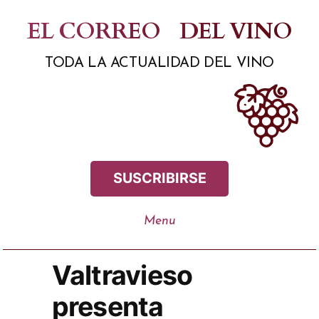
Saltar
EL CORREO
DEL VINO
al
TODA LA ACTUALIDAD DEL VINO
contenido
SUSCRIBIRSE
Valtravieso
presenta