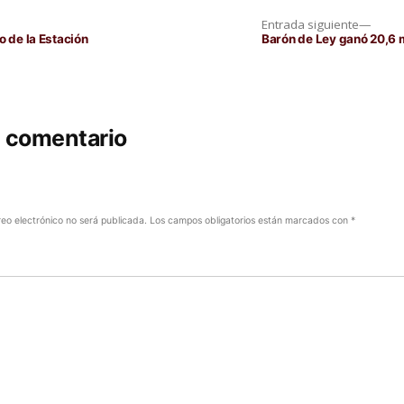
Entra
Entrada siguiente
siguie
o de la Estación
Barón de Ley ganó 20,6 
n comentario
reo electrónico no será publicada.
Los campos obligatorios están marcados con
*