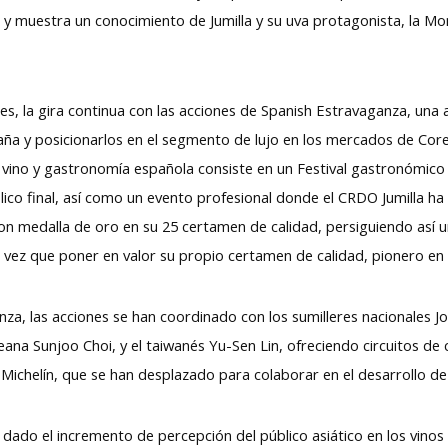
y muestra un conocimiento de Jumilla y su uva protagonista, la Mona
ales, la gira continua con las acciones de Spanish Estravaganza, un
ña y posicionarlos en el segmento de lujo en los mercados de Core
ino y gastronomía española consiste en un Festival gastronómico 
blico final, así como un evento profesional donde el CRDO Jumilla h
on medalla de oro en su 25 certamen de calidad, persiguiendo así u
 la vez que poner en valor su propio certamen de calidad, pionero e
nza, las acciones se han coordinado con los sumilleres nacionales 
a Sunjoo Choi, y el taiwanés Yu-Sen Lin, ofreciendo circuitos de ca
la Michelín, que se han desplazado para colaborar en el desarrollo de
, dado el incremento de percepción del público asiático en los vinos