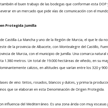
o también el buen trabajo de las bodegas que conforman esta DOP 
severar en un mercado que pide vías de comunicación con el mundo de
en Protegida Jumilla
 de Castilla-La Mancha y uno de la Región de Murcia, el que le da 
este de la provincia de Albacete, con Montealegre del Castillo, Fuen
rovincia de Murcia, con el municipio de Jumilla. Una comarca natural 
ta 1.380 metros. Un total de 19.000 hectáreas de viñedo, en su may
ominantemente calizos, en altitudes que varían entre los 320 y 900
lases de vino: tintos, rosados, blancos y dulces, y prima la produc
 vinos que se elaboran en esta Denominación de Origen Protegida.
 con influencia del Mediterráneo. Es una zona árida con muy escasas