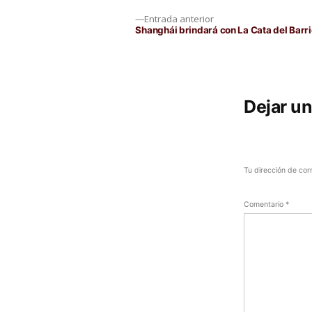
Navegación
Entrada
Entrada anterior
anterior:
Shanghái brindará con La Cata del Barri
de
entradas
Dejar u
Tu dirección de cor
Comentario
*