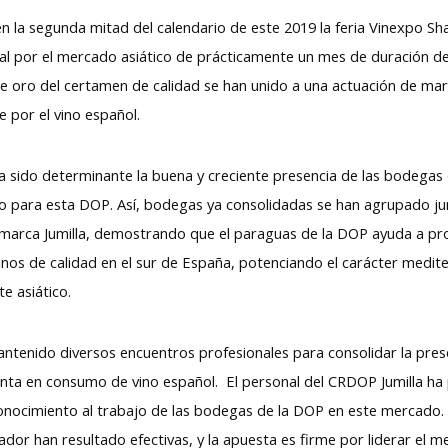
 la segunda mitad del calendario de este 2019 la feria Vinexpo Sh
al por el mercado asiático de prácticamente un mes de duración de
e oro del certamen de calidad se han unido a una actuación de mar
e por el vino español.
ha sido determinante la buena y creciente presencia de las bodegas 
para esta DOP. Así, bodegas ya consolidadas se han agrupado ju
marca Jumilla, demostrando que el paraguas de la DOP ayuda a pr
 vinos de calidad en el sur de España, potenciando el carácter med
te asiático.
ntenido diversos encuentros profesionales para consolidar la prese
a en consumo de vino español. El personal del CRDOP Jumilla ha p
nocimiento al trabajo de las bodegas de la DOP en este mercado. Gr
dor han resultado efectivas, y la apuesta es firme por liderar el 