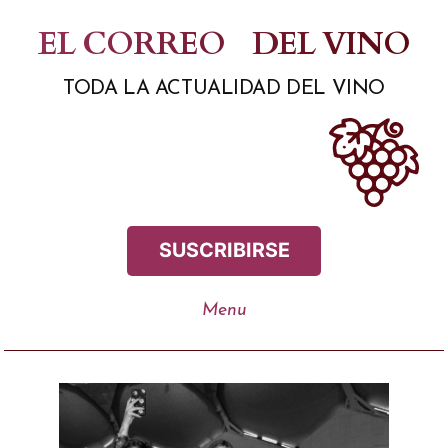
Saltar
EL CORREO
DEL VINO
al
TODA LA ACTUALIDAD DEL VINO
contenido
SUSCRIBIRSE