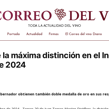
 CORREO
DEL 
TODA LA ACTUALIDAD DEL VINO
Portada
Actualidad
Firmas
El Correo del vino Diario
 la máxima distinción en el I
ge 2024
 Gobernador obtienen también doble medalla de oro en sus re
re de 2024.- Torres 20 de Juan Torres Master Distillers, la división