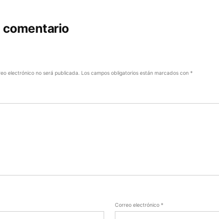
n comentario
reo electrónico no será publicada.
Los campos obligatorios están marcados con
*
Correo electrónico
*