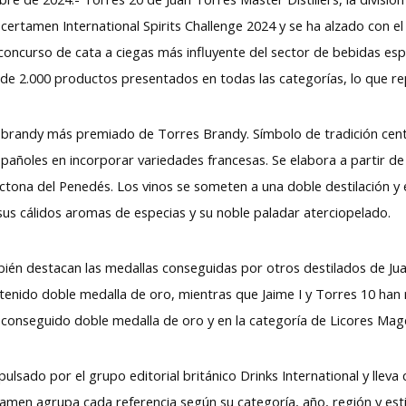
certamen International Spirits Challenge 2024 y se ha alzado con el
l concurso de cata a ciegas más influyente del sector de bebidas es
s de 2.000 productos presentados en todas las categorías, lo que 
 brandy más premiado de Torres Brandy. Símbolo de tradición cent
pañoles en incorporar variedades francesas. Se elabora a partir d
óctona del Penedés. Los vinos se someten a una doble destilación y 
sus cálidos aromas de especias y su noble paladar aterciopelado.
én destacan las medallas conseguidas por otros destilados de Juan 
enido doble medalla de oro, mientras que Jaime I y Torres 10 han r
conseguido doble medalla de oro y en la categoría de Licores Magd
mpulsado por el grupo editorial británico Drinks International y llev
amen agrupa cada referencia según su categoría, año, región y esti