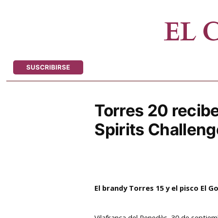
Saltar
al
EL
contenido
SUSCRIBIRSE
Torres 20 recibe
Spirits Challen
El brandy Torres 15 y el pisco El
Vilafranca del Penedès, 30 de septiemb