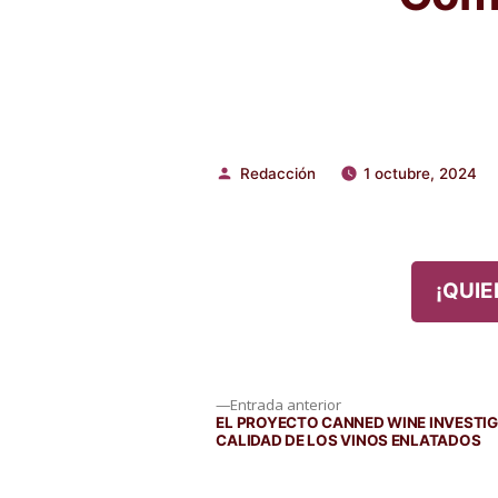
Redacción
1 octubre, 2024
Publicado
por
¡QUIE
Navegación
Entrada
Entrada anterior
anterior:
EL PROYECTO CANNED WINE INVESTIG
CALIDAD DE LOS VINOS ENLATADOS
de