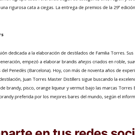
una rigurosa cata a ciegas. La entrega de premios de la 29ª edició
rs
visión dedicada a la elaboración de destilados de Familia Torres. Su
eneración, empezó a elaborar brandis añejos criados en roble, suav
os del Penedès (Barcelona). Hoy, con más de noventa años de exper
 destilación, Juan Torres Master Distillers sigue buscando la excele
s de brandy, pisco, orange liqueur y vermut bajo las marcas Torre
 brandy preferida por los mejores bares del mundo, según el infor
arte en tus redes soci