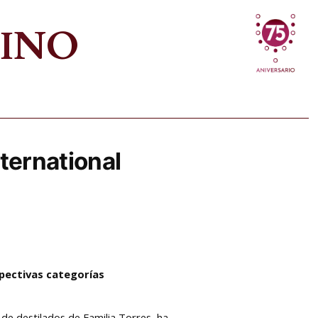
VINO
nternational
spectivas categorías
 de destilados de Familia Torres, ha