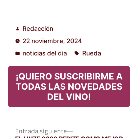
Redacción
Publicado
22 noviembre, 2024
por
noticias del dia
Rueda
Publicado
Etiquetas:
en
¡QUIERO SUSCRIBIRME A
TODAS LAS NOVEDADES
DEL VINO!
Entrada
Navegación
Entrada siguiente