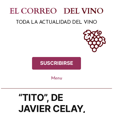
Saltar
EL CORREO
DEL VINO
al
TODA LA ACTUALIDAD DEL VINO
contenido
SUSCRIBIRSE
“TITO”, DE
JAVIER CELAY,