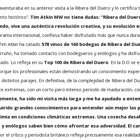
aventuraba en su anterior visita a la Ribera del Duero y lo certifica
to histórico”.
Tim Atkin MW no tiene dudas: “Ribera del Duer
o, vive una auténtica revolución creativa, y su evolución 
orama internacional, confiesa haber disfrutado más que nunca duran
 Tim Atkin ha catado
578 vinos de 160 bodegas de Ribera del Du
erruño, ha tomado contacto con bodegueros y enólogos y ha disfru
tado. Lo refleja en su
Top 100 de Ribera del Duero
. En la D.O se 
orque los profesionales están demostrando un conocimiento experto
s distintos parajes. En definitiva, de la complejidad de Ribera del Du
te extremas, con un corto pero intenso periodo de maduración, con
mente, ha sido mi visita más larga y me ha ayudado a entend
quirido grandes conocimientos para entender aún mejor las pa
dimia en condiciones climáticas extremas. Una cosecha desa
es y enólogos saben bien cómo afrontar esa adversidad. El ca
or el crítico y periodista británico refleja precisamente esa realid