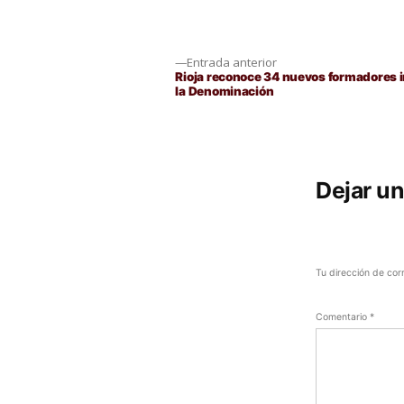
Navegación
Entrada
Entrada anterior
anterior:
Rioja reconoce 34 nuevos formadores i
la Denominación
de
entradas
Dejar u
Tu dirección de cor
Comentario
*