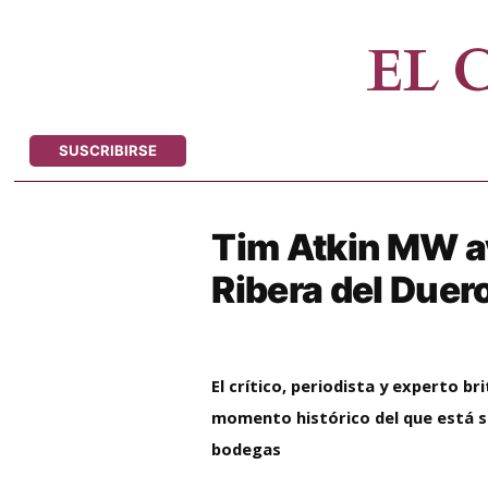
Saltar
al
EL
contenido
SUSCRIBIRSE
Tim Atkin MW av
Ribera del Duer
El crítico, periodista y experto br
momento histórico del que está s
bodegas