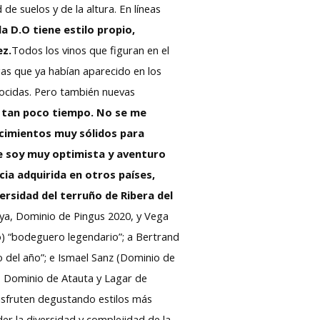
de suelos y de la altura. En líneas
la D.O tiene estilo propio,
ez.
Todos los vinos que figuran en el
as que ya habían aparecido en los
onocidas. Pero también nuevas
n tan poco tiempo. No se me
 cimientos muy sólidos para
te soy muy optimista y aventuro
ia adquirida en otros países,
ersidad del terruño de Ribera del
ya, Dominio de Pingus 2020, y Vega
o) “bodeguero legendario”; a Bertrand
o del año”; e Ismael Sanz (Dominio de
a, Dominio de Atauta y Lagar de
disfruten degustando estilos más
er la diversidad y complejidad de la