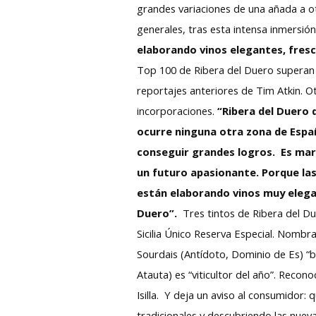
grandes variaciones de una añada a otr
generales, tras esta intensa inmersió
elaborando vinos elegantes, fresc
Top 100 de Ribera del Duero superan 
reportajes anteriores de Tim Atkin. O
incorporaciones.
“Ribera del Duero 
ocurre ninguna otra zona de Espa
conseguir grandes logros. Es mara
un futuro apasionante.
Porque las
están elaborando vinos muy elegan
Duero”.
Tres tintos de Ribera del D
Sicilia Único Reserva Especial. Nomb
Sourdais (Antídoto, Dominio de Es) “b
Atauta) es “viticultor del año”. Reco
Isilla. Y deja un aviso al consumidor
tradicionales y descubriendo las nuev