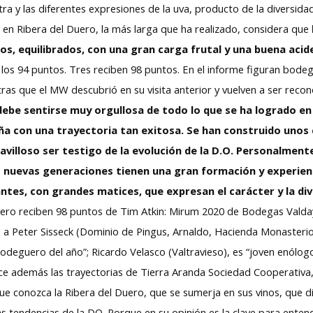
a y las diferentes expresiones de la uva, producto de la diversidad 
n en Ribera del Duero, la más larga que ha realizado, considera que
os, equilibrados, con una gran carga frutal y una buena acid
los 94 puntos. Tres reciben 98 puntos. En el informe figuran bodeg
tras que el MW descubrió en su visita anterior y vuelven a ser rec
debe sentirse muy orgullosa de todo lo que se ha logrado e
ña con una trayectoria tan exitosa. Se han construido unos
villoso ser testigo de la evolución de la D.O. Personalmen
 nuevas generaciones tienen una gran formación y experienc
tes, con grandes matices, que expresan el carácter y la div
uero reciben 98 puntos de Tim Atkin: Mirum 2020 de Bodegas Valda
ra a Peter Sisseck (Dominio de Pingus, Arnaldo, Hacienda Monasteri
odeguero del año”; Ricardo Velasco (Valtravieso), es “joven enólog
noce además las trayectorias de Tierra Aranda Sociedad Cooperativ
: que conozca la Ribera del Duero, que se sumerja en sus vinos, que 
as tendencias de la DO. Porque en su opinión es la clave para entend