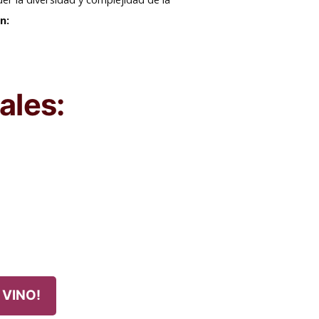
en:
ales:
 VINO!