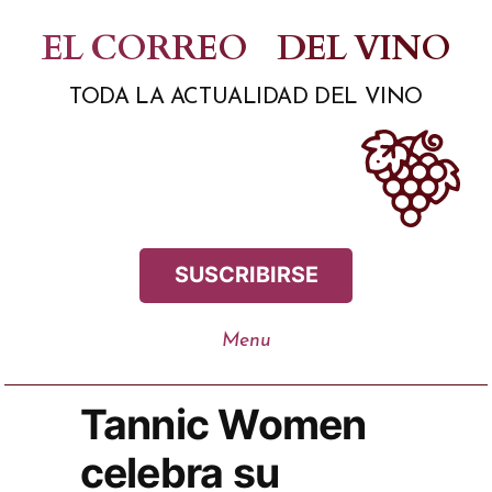
Saltar
EL CORREO
DEL VINO
al
TODA LA ACTUALIDAD DEL VINO
contenido
SUSCRIBIRSE
Tannic Women
celebra su