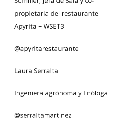
Sumiller, Jefa de Sala y co-
propietaria del restaurante
Apyrita + WSET3
@apyritarestaurante
Laura Serralta
Ingeniera agrónoma y Enóloga
@serraltamartinez