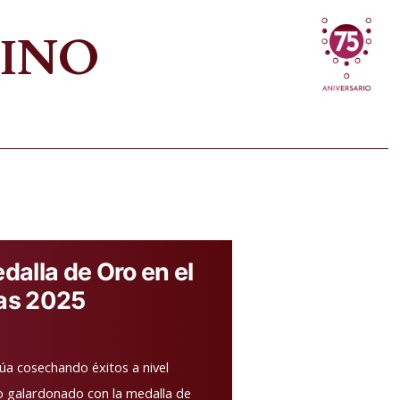
VINO
alla de Oro en el
as 2025
úa cosechando éxitos a nivel
do galardonado con la medalla de