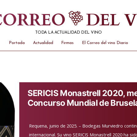
 CORREO
DEL 
TODA LA ACTUALIDAD DEL VINO
Portada
Actualidad
Firmas
El Correo del vino Diario
SERICIS Monastrell 2020, med
Concurso Mundial de Brusel
Requena, junio de 2025. – Bodegas Murviedro contin
internacional. Su vino SERICIS Monastrell 2020 ha si