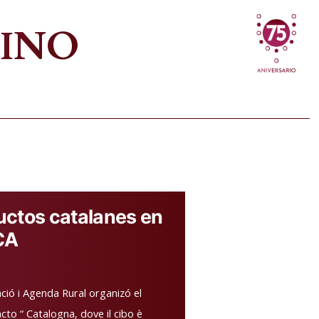
VINO
uctos catalanes en
CA
ió i Agenda Rural organizó el
cto “ Catalogna, dove il cibo è