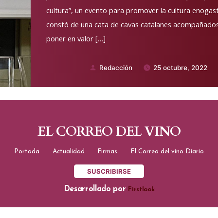
cultura”, un evento para promover la cultura enoga
constó de una cata de cavas catalanes acompañados 
poner en valor […]
Redacción
25 octubre, 2022
Publicado
por
EL CORREO DEL VINO
Portada
Actualidad
Firmas
El Correo del vino Diario
SUSCRIBIRSE
Desarrollado por
Firstlook