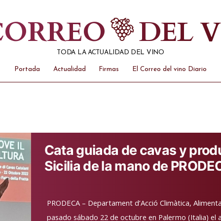
 CORREO
DEL 
TODA LA ACTUALIDAD DEL VINO
Portada
Actualidad
Firmas
El Correo del vino Diario
Cata guiada de cavas y prod
Sicilia de la mano de PRODE
PRODECA – Departament d’Acció Climàtica, Alimentac
pasado sábado 22 de octubre en Palermo (Italia) el a