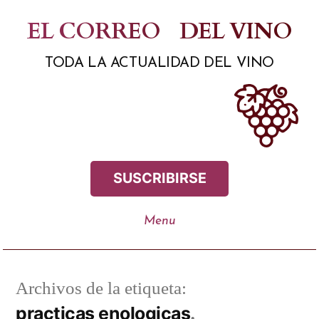
Saltar
EL CORREO
DEL VINO
al
TODA LA ACTUALIDAD DEL VINO
contenido
SUSCRIBIRSE
Archivos de la etiqueta:
practicas enologicas