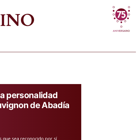
VINO
 personalidad
uvignon de Abadía
s que sea reconocido por sí