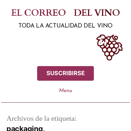
Saltar
EL CORREO
DEL VINO
al
TODA LA ACTUALIDAD DEL VINO
contenido
SUSCRIBIRSE
Archivos de la etiqueta:
packaging