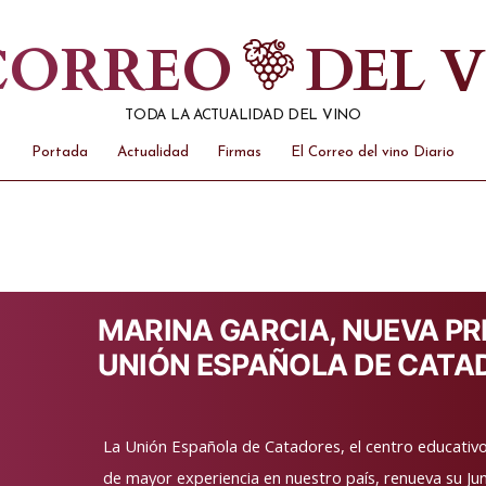
 CORREO
DEL 
TODA LA ACTUALIDAD DEL VINO
Portada
Actualidad
Firmas
El Correo del vino Diario
MARINA GARCIA, NUEVA PR
UNIÓN ESPAÑOLA DE CATA
La Unión Española de Catadores, el centro educativo 
de mayor experiencia en nuestro país, renueva su Jun