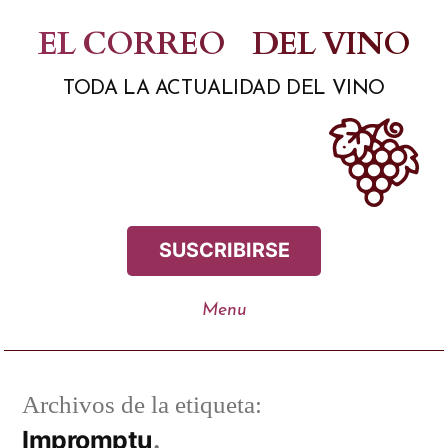
Saltar
EL CORREO
DEL VINO
al
TODA LA ACTUALIDAD DEL VINO
contenido
SUSCRIBIRSE
Archivos de la etiqueta:
Impromptu