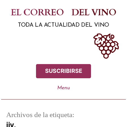
Saltar
EL CORREO
DEL VINO
al
TODA LA ACTUALIDAD DEL VINO
contenido
SUSCRIBIRSE
Archivos de la etiqueta:
iiv